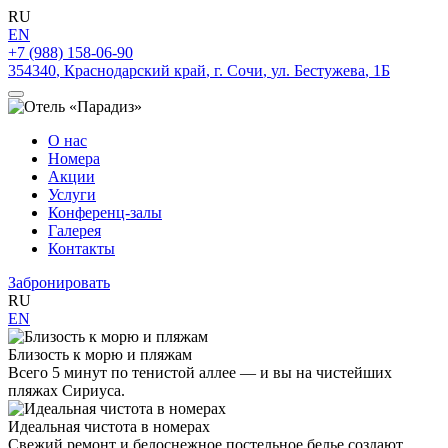
RU
EN
+7 (988) 158-06-90
354340
,
Краснодарский край
,
г. Сочи
,
ул. Бестужева
,
1Б
О нас
Номера
Акции
Услуги
Конференц-залы
Галерея
Контакты
Забронировать
RU
EN
Близость к морю и пляжам
Всего 5 минут по тенистой аллее — и вы на чистейших
пляжах Сириуса.
Идеальная чистота в номерах
Свежий ремонт и белоснежное постельное белье создают