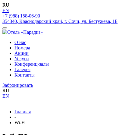
RU
EN
+7 (988) 158-06-90
354340
,
Краснодарский край
,
г. Сочи
,
ул. Бестужева
,
1Б
О нас
Номера
Акции
Услуги
Конференц-залы
Галерея
Контакты
Забронировать
RU
EN
Главная
-
Wi-FI